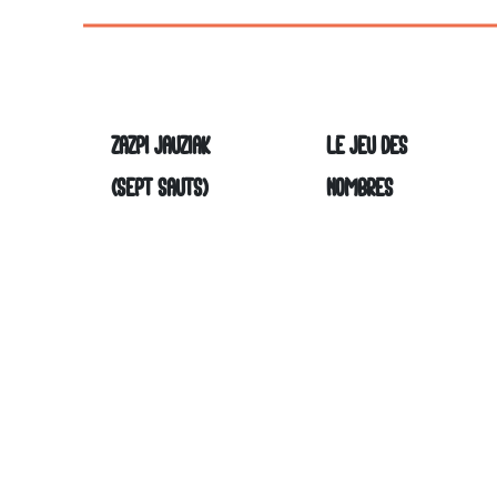
ZAZPI JAUZIAK
LE JEU DES
LIRE
LIRE
(SEPT SAUTS)
NOMBRES