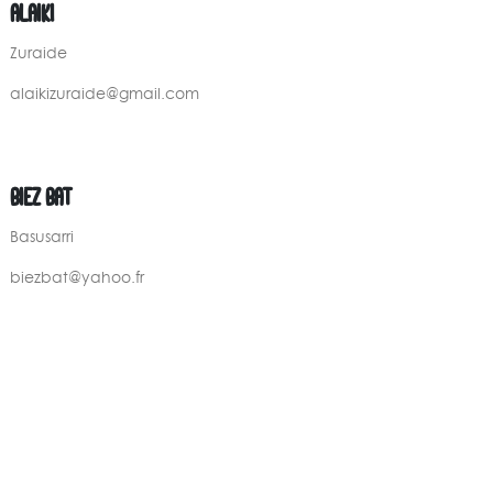
ALAIKI
Zuraide
alaikizuraide@gmail.com
BIEZ BAT
Basusarri
biezbat@yahoo.fr