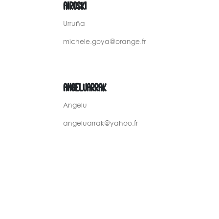
AIROSKI
Urruña
michele.goya@orange.fr
ANGELUARRAK
Angelu
angeluarrak@yahoo.fr