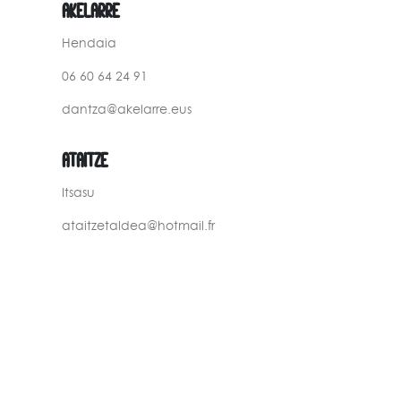
AKELARRE
Hendaia
06 60 64 24 91
dantza@akelarre.eus
ATAITZE
Itsasu
ataitzetaldea@hotmail.fr