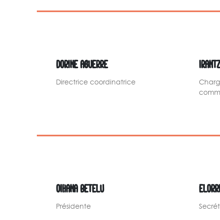
DORINE AGUERRE
IRANT
Directrice coordinatrice
Charg
commu
OIHANA BETELU
ELORR
Présidente
Secrét